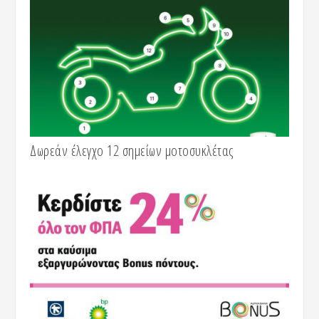
Δωρεάν έλεγχο 12 σημείων μοτοσυκλέτας